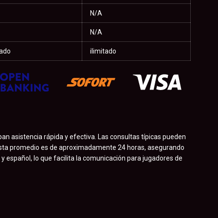
N/A
N/A
tado
ilimitado
ban asistencia rápida y efectiva. Las consultas típicas pueden
spuesta promedio es de aproximadamente 24 horas, asegurando
 y español, lo que facilita la comunicación para jugadores de