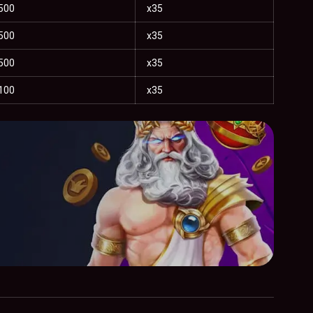
500
x35
500
x35
500
x35
100
x35