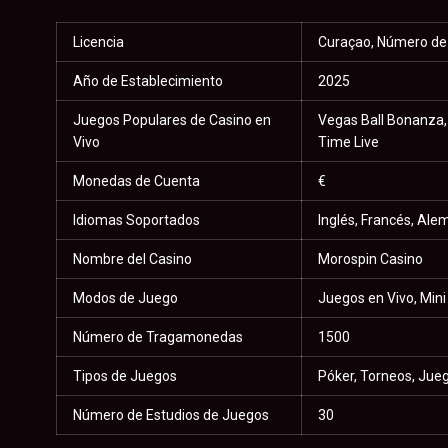
Licencia
Curaçao, Número de
Año de Establecimiento
2025
Juegos Populares de Casino en
Vegas Ball Bonanza, 
Vivo
Time Live
Monedas de Cuenta
€
Idiomas Soportados
Inglés, Francés, Ale
Nombre del Casino
Morospin Casino
Modos de Juego
Juegos en Vivo, Min
Número de Tragamonedas
1500
Tipos de Juegos
Póker, Torneos, Jue
Número de Estudios de Juegos
30