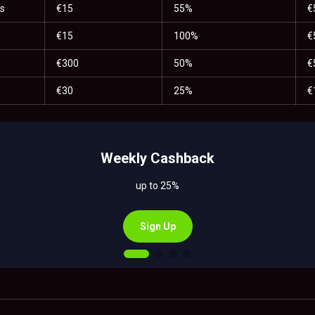
is
€15
55%
€
€15
100%
€
€300
50%
€
€30
25%
€
50% Highroller Bonus
up to €500 Code: 50HIGH
Sign Up