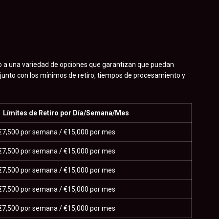
so a una variedad de opciones que garantizan que puedan
 junto con los mínimos de retiro, tiempos de procesamiento y
Límites de Retiro por Día/Semana/Mes
 €7,500 por semana / €15,000 por mes
 €7,500 por semana / €15,000 por mes
 €7,500 por semana / €15,000 por mes
 €7,500 por semana / €15,000 por mes
 €7,500 por semana / €15,000 por mes