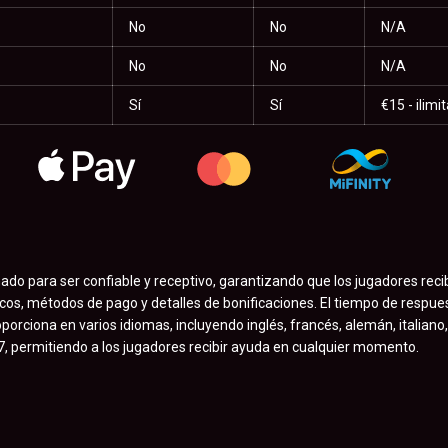
No
No
N/A
No
No
N/A
Sí
Sí
€15 - ilimi
ñado para ser confiable y receptivo, garantizando que los jugadores reci
cnicos, métodos de pago y detalles de bonificaciones. El tiempo de re
porciona en varios idiomas, incluyendo inglés, francés, alemán, italiano,
/7, permitiendo a los jugadores recibir ayuda en cualquier momento.