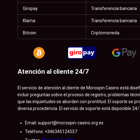
Giropay
Transferencia bancaria
Klarna
Transferencia bancaria
Bitcoin
Criptomoneda
Atención al cliente 24/7
El servicio de atención al cliente de Morospin Casino está dise
incluir preguntas sobre el proceso de registro, problemas té
que las inquietudes se aborden con prontitud. El soporte se pro
diversa procedencia. El servicio de soporte está disponible 24
Email:
support@morospin-casino.org.es
Teléfono: +346345124557