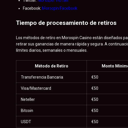
Twitter:
Morospin Twitter
Facebook:
Morospin Facebook
Tiempo de procesamiento de retiros
Los métodos de retiro en Morospin Casino están diseñados pa
retirar sus ganancias de manera rápida y segura. A continuaci
límites diarios, semanales o mensuales.
Método de Retiro
Monto Mínimo
Transferencia Bancaria
€50
Visa/Mastercard
€50
Neteller
€50
Bitcoin
€50
USDT
€50