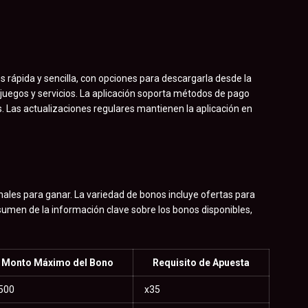
es rápida y sencilla, con opciones para descargarla desde la
 juegos y servicios. La aplicación soporta métodos de pago
. Las actualizaciones regulares mantienen la aplicación en
ales para ganar. La variedad de bonos incluye ofertas para
umen de la información clave sobre los bonos disponibles,
Monto Máximo del Bono
Requisito de Apuesta
500
x35