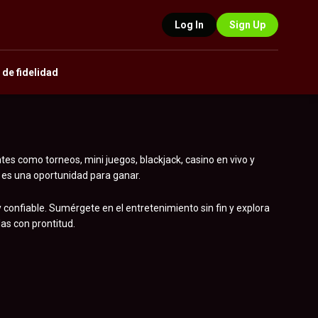
Log In
Sign Up
de fidelidad
s como torneos, mini juegos, blackjack, casino en vivo y
es una oportunidad para ganar.
onfiable. Sumérgete en el entretenimiento sin fin y explora
das con prontitud.