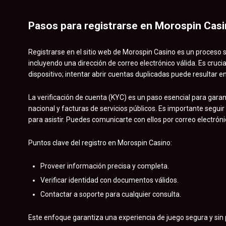
Pasos para registrarse en Morospin Cas
Registrarse en el sitio web de Morospin Casino es un proceso 
incluyendo una dirección de correo electrónico válida. Es cruc
dispositivo; intentar abrir cuentas duplicadas puede resultar en
La verificación de cuenta (KYC) es un paso esencial para gara
nacional y facturas de servicios públicos. Es importante seguir 
para asistir. Puedes comunicarte con ellos por correo electróni
Puntos clave del registro en Morospin Casino:
Proveer información precisa y completa.
Verificar identidad con documentos válidos.
Contactar a soporte para cualquier consulta.
Este enfoque garantiza una experiencia de juego segura y sin